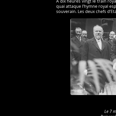
A dix heures vingt le train ro
quai attaque l’hymne royal es
souverain. Les deux chefs d’Et
Le 7 m