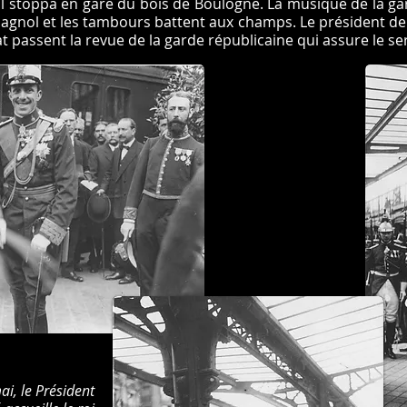
yal stoppa en gare du bois de Boulogne. La musique de la g
pagnol et les tambours battent aux champs. Le président de
at passent la revue de la garde républicaine qui assure le se
ai, le Président